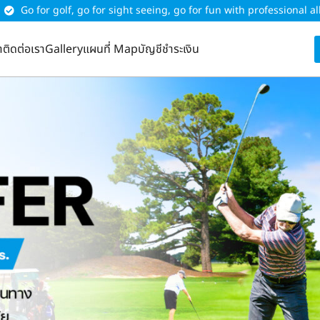
Go for golf, go for sight seeing, go for fun with professional al
า
ติดต่อเรา
Gallery
แผนที่ Map
บัญชีชำระเงิน