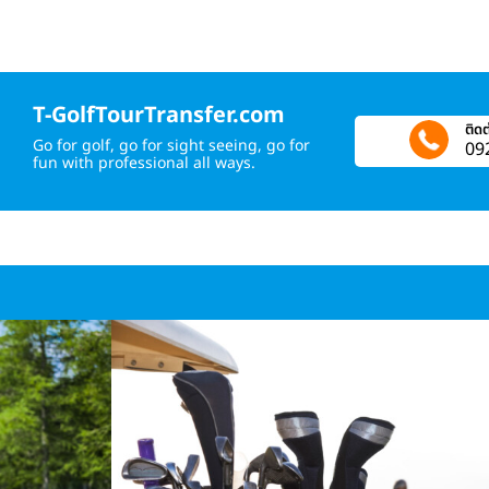
T-GolfTourTransfer.com
ติดต
Go for golf, go for sight seeing, go for
09
fun with professional all ways.