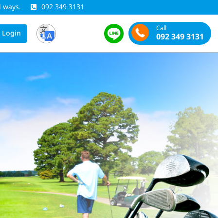
l ways.
092 349 3131
Call
Login
092 349 3131