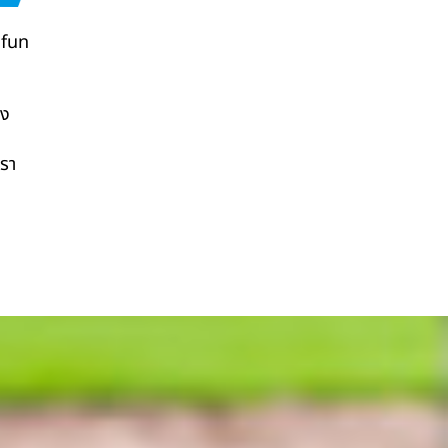
 fun
าง
เรา