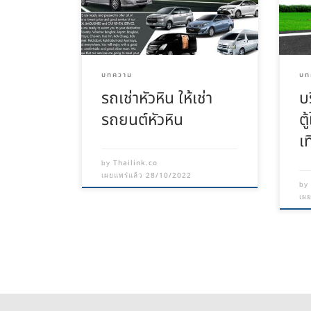
บทความ
บท
รถเช่าหัวหิน ให้เช่า
บ
รถยนต์หัวหิน
ตู
เท
Thailink.co
by
28/10/2022
เผยแพร่แล้ว
b
เผ