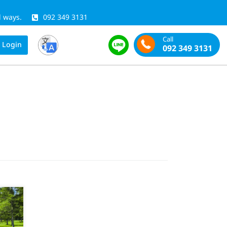
l ways.
092 349 3131
Call
Login
092 349 3131